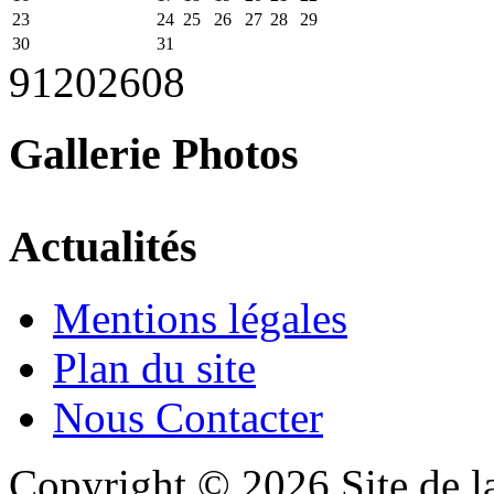
23
24
25
26
27
28
29
30
31
91
2026
08
Gallerie Photos
Actualités
Mentions légales
Plan du site
Nous Contacter
Copyright © 2026 Site de l